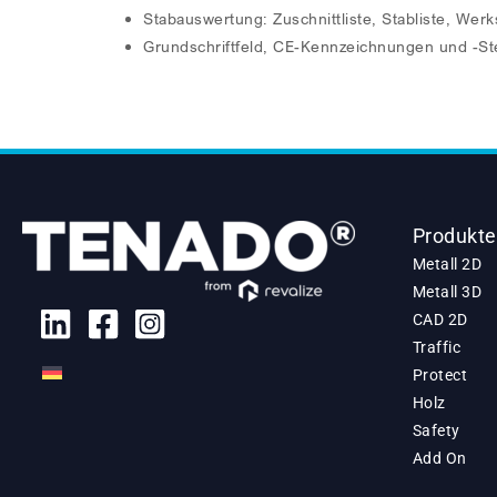
Stabauswertung: Zuschnittliste, Stabliste, Werk
Grundschriftfeld, CE-Kennzeichnungen und -St
Produkte
Metall 2D
Metall 3D
CAD 2D
Traffic
Protect
Holz
Safety
Add On