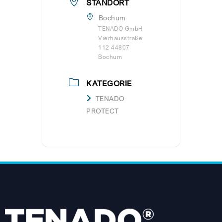
STANDORT
Bochum
TENADO GmbH
Vierhausstraße
112 44807
Bochum
KATEGORIE
TENADO
PROTECT