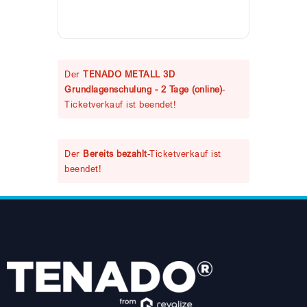
Der
TENADO METALL 3D
Grundlagenschulung - 2 Tage (online)
-
Ticketverkauf ist beendet!
Der
Bereits bezahlt
-Ticketverkauf ist
beendet!